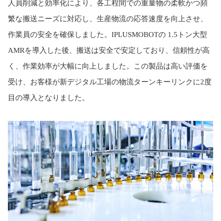
人員削減と効率化により、各工程間での重量物の柔軟かつ頻
繁な搬送ニーズに対応し、生産物流の応答速度を向上させ、
作業員の安全を確保しました。
IPLUSMOBOT
の
1.5
トン大型
AMR
を導入した後、搬送は安全で安定しており、信頼性が高
く、作業効率が大幅に向上しました。この製品は高い評価を
受け、お客様が新デジタル工場の物流ターンキーリンクに
2
度
目の導入となりました。