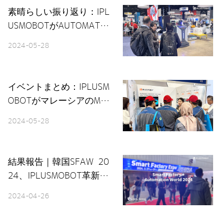
素晴らしい振り返り：IPL
USMOBOTがAUTOMATE
2024で活躍し、メイド・
2024-05-28
イン・チャイナの魅力を
披露
イベントまとめ：IPLUSM
OBOTがマレーシアのME
TALTECH & AUTOMEX
2024-05-28
で出展
結果報告｜韓国SFAW 20
24、IPLUSMOBOT革新技
術の披露
2024-04-26