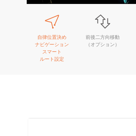
自律位置決め
前後二方向移動
ナビゲーション
（オプション）
スマート
ルート設定