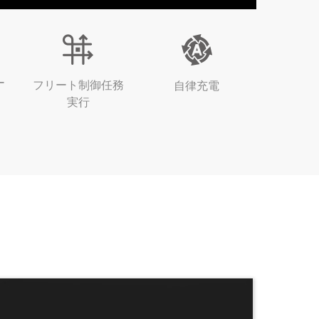
ー
フリート制御任務
自律充電
実行