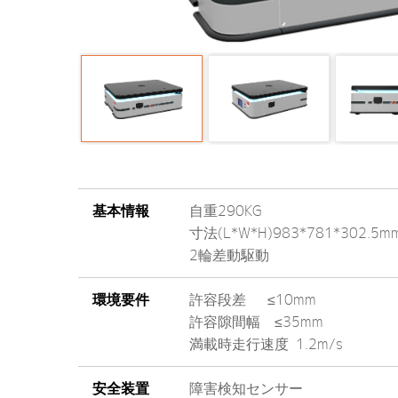
基本情報
自重290KG
寸法(L*W*H)983*781*302.5m
2輪差動駆動
環境要件
許容段差 ≤10mm
許容隙間幅 ≤35mm
満載時走行速度 1.2m/s
安全装置
障害検知センサー