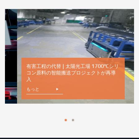
有害工程の
コン原料
入
もっと