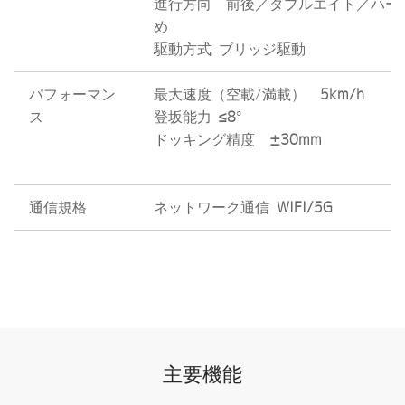
進行方向 前後／ダブルエイト／ハー
め
駆動方式 ブリッジ駆動
パフォーマン
最大速度（空載/満載）
5km/h
ス
登坂能力
≤8
°
ドッキング精度
±30mm
通信規格
ネットワーク通信
WIFI/5G
主要機能