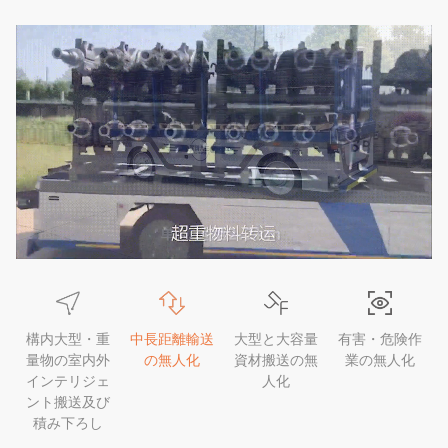
構内大型・重
中長距離輸送
大型と大容量
有害・危険作
量物の室内外
の無人化
資材搬送の無
業の無人化
インテリジェ
人化
ント搬送及び
積み下ろし