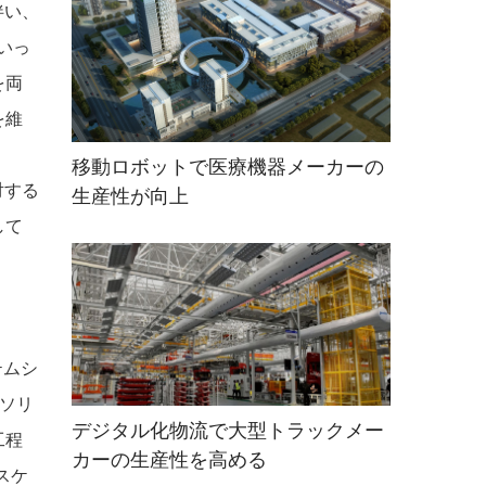
伴い、
いっ
を両
を維
移動ロボットで医療機器メーカーの
対する
生産性が向上
して
テムシ
ソリ
デジタル化物流で大型トラックメー
工程
カーの生産性を高める
スケ