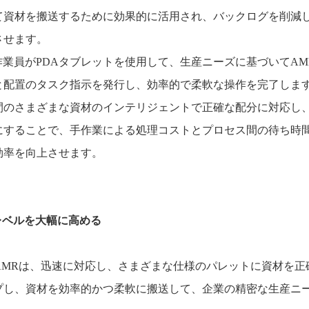
て資材を搬送するために効果的に活用され、バックログを削減
させます。
作業員が
PDA
タブレットを使用して、生産ニーズに基づいて
AM
と配置のタスク指示を発行し、効率的で柔軟な操作を完了しま
間のさまざまな資材のインテリジェントで正確な配分に対応し
にすることで、手作業による処理コストとプロセス間の待ち時
効率を向上させます。
レベルを大幅に
高める
AMR
は、迅速に対応し、さまざまな仕様のパレットに資材を正
プし、資材を効率的かつ柔軟に搬送して、企業の精密な生産ニ