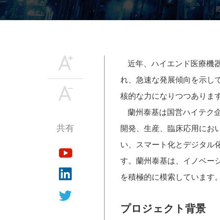
近年、ハイエンド医療機
れ、急速な発展傾向を示し
核的な力になりつつありま
蘭州泰基は国営ハイテク
— 共有 —
開発、生産、臨床応用にお
い、スマート化とデジタル
す。蘭州泰基は、イノベー
を積極的に模索しています
プロジェクト背景