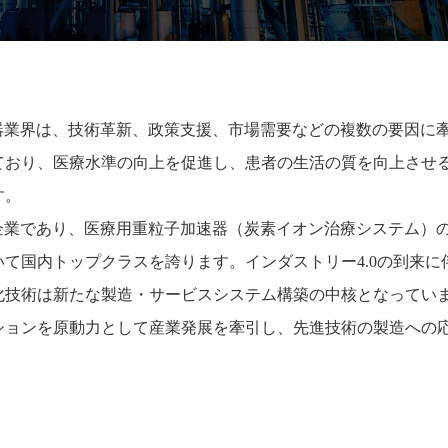
器業界は、技術革新、政策支援、市場需要などの複数の要因に
ており、医療水準の向上を促進し、患者の生活の質を向上させ
す。
企業であり、医療用重粒子加速器（炭素イオン治療システム）
いて国内トップクラスを誇ります。インダストリー
4.0
の到来に
化技術は新たな製造
・
サービスシステム構築の中核となってい
ションを原動力として産
業発展を牽引し、先進技術の製造への
。