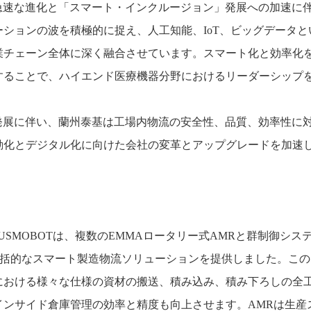
急速な進化と「スマート
・
インクルージョン
」発展への加速に
ーションの波を積極的に捉え、人工知能、
IoT
、ビッグデータと
業チェーン全体に深く融合させています。スマート化と効率化
することで、ハイエンド医療機器分野におけるリーダーシップ
発展に伴い、蘭州泰基は工場内物流の安全性、品質、効率性に
動化とデジタル化に向けた会社の変革とアップグレードを加速
LUSMOBOT
は、複数の
EMMA
ロータリー式
AMR
と群制御シス
括的なスマート製造物流ソリューションを提供しました。この
における様々な仕様の資材の搬送、積み込み、積み下ろしの全
インサイド倉庫管理の効率と精度も向上させます。
AMR
は生産