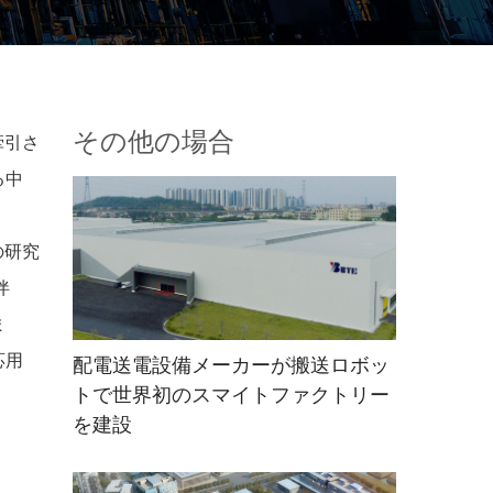
その他の場合
牽引さ
る中
の研究
伴
ま
応用
配電送電設備メーカーが搬送ロボッ
トで世界初のスマイトファクトリー
を建設