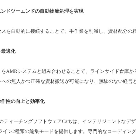
エンドツーエンドの自動物流処理を実現
セスを自動的に接続することで、手作業を削減し、資材配
分の
を最適化
トを
AMR
システムと組み合わせることで、ラインサイド倉庫か
ンへの無人かつ正確な資材搬送が可能になり、無駄のない経営
。
操作性の向上と効率化
のティーチングソフトウェア
Carly
は、インテリジェントなデザ
ライン
2
種類の編集モードを提供します。専門的なコーディン