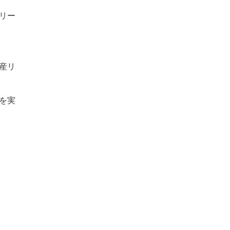
リー
産リ
を実