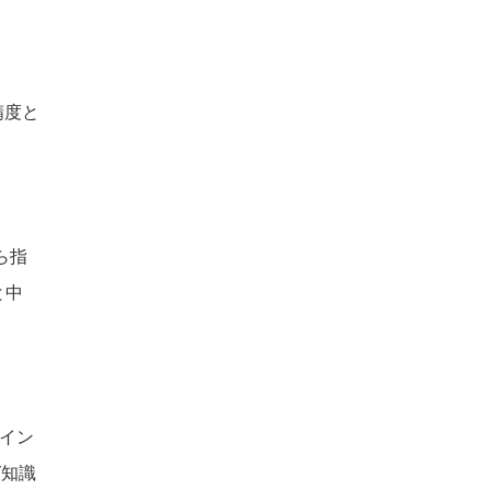
精度と
ら指
と中
イン
グ知識