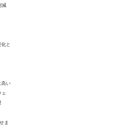
削減
視化と
は高い
ウェ
遅
せま