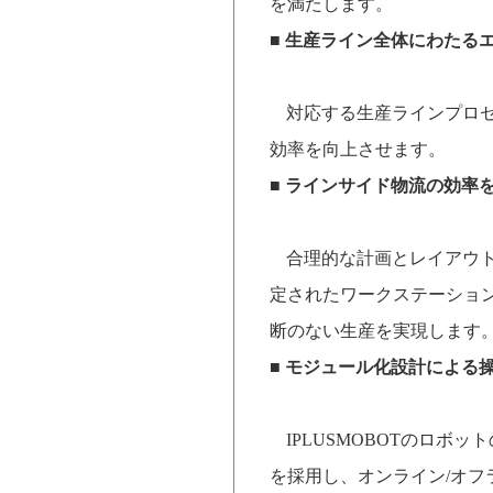
を満たします。
■
生産ライン全体にわたる
対応する生産ラインプロ
効率を向上させます。
■
ラインサイド物流の効率
合理的な計画とレイアウ
定されたワークステーショ
断のない生産を実現します
■
モジュール化設計による
IPLUSMOBOT
のロボット
を採用し、オンライン
/
オフ