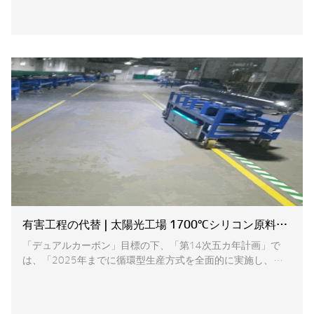
び太陽光発電システムからプロジェクト開発と融資まで、全
体的なソリューションを提供しています。太陽光発電システ
ムの年間生産量は合計12.4GWです。アメリカ、ドイツ、イ
ギリス、イタリア、日本と韓国などではトップ一位の市場シ
ェアが持っています。
有害工程の代替 | 太陽光工場 1700°Cシリコン原料の智能搬送プロジェクトが再導入
「デュアルカーボン」目標の下、「第14次五カ年計画」で
は、「2025年までに循環型生産方式を全面的に実施し、グ
リーン設計とクリーン生産を広く推進する」と明記されてい
ます。太陽光発電産業の未来は明るく、業界のインテリジェ
ント化レベルを向上させ、インテリジェントな太陽光発電製